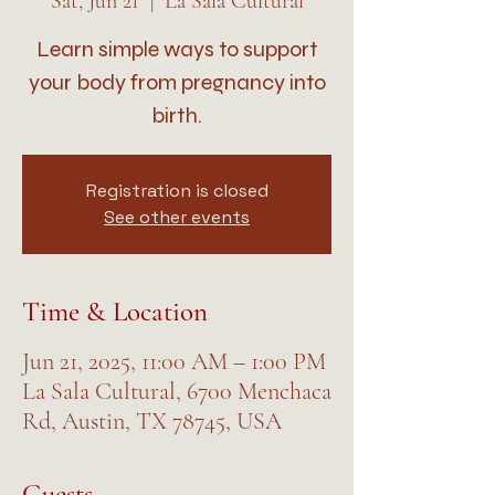
Sat, Jun 21
  |  
La Sala Cultural
Learn simple ways to support
your body from pregnancy into
birth.
Registration is closed
See other events
Time & Location
Jun 21, 2025, 11:00 AM – 1:00 PM
La Sala Cultural, 6700 Menchaca
Rd, Austin, TX 78745, USA
Guests