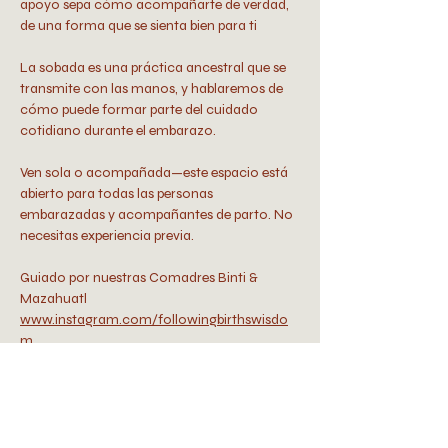
apoyo sepa cómo acompañarte de verdad, 
de una forma que se sienta bien para ti
La sobada es una práctica ancestral que se 
transmite con las manos, y hablaremos de 
cómo puede formar parte del cuidado 
cotidiano durante el embarazo.
Ven sola o acompañada—este espacio está 
abierto para todas las personas 
embarazadas y acompañantes de parto. No 
necesitas experiencia previa.
Guiado por nuestras Comadres Binti & 
Mazahuatl
www.instagram.com/followingbirthswisdo
m
www.instagram.com/binti.jpeg
www.instagram.com/deermama_doula/
💌