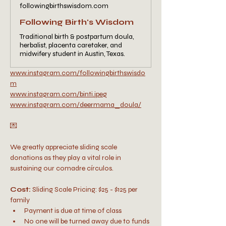
followingbirthswisdom.com
Following Birth's Wisdom
Traditional birth & postpartum doula,
herbalist, placenta caretaker, and
midwifery student in Austin, Texas.
www.instagram.com/followingbirthswisdo
m
www.instagram.com/binti.jpeg
www.instagram.com/deermama_doula/
💌
We greatly appreciate sliding scale 
donations as they play a vital role in 
sustaining our comadre círculos.
Cost: 
Sliding Scale Pricing: $25 - $125 per 
family
Payment is due at time of class
No one will be turned away due to funds